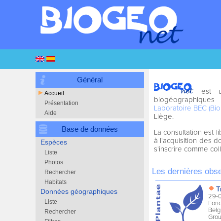
Général
est u
Accueil
biogéographiques
Présentation
Laboratoire BEC (Bio
Aide
Liège.
Base de données
La consultation est 
à l'acquisition des d
Espèces
s'inscrire comme col
Liste
Photos
Les dernières obs
Rechercher
Habitats
Données géographiques
Liste
Rechercher