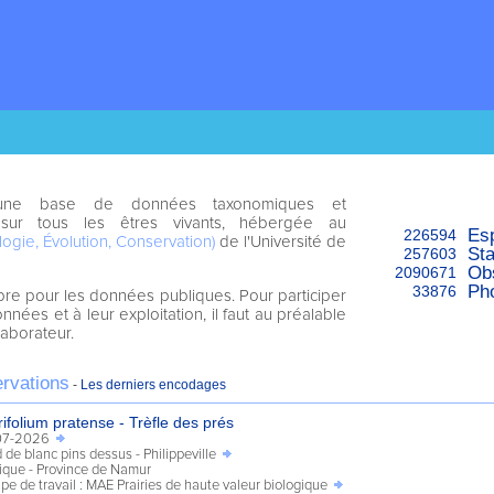
ne base de données taxonomiques et
 sur tous les êtres vivants, hébergée au
Es
226594
logie, Évolution, Conservation)
de l'Université de
Sta
257603
Ob
2090671
Ph
33876
libre pour les données publiques. Pour participer
onnées et à leur exploitation, il faut au préalable
laborateur.
ervations
-
Les derniers encodages