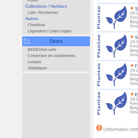
Filtres
Collections / Herbiers
Liste / Rechercher
Autres
Checklists
Législation / Listes rouges
Divers
BIOGEOnet carto
Conversion de coordonnées
Lexique
Statistiques
L'information cont