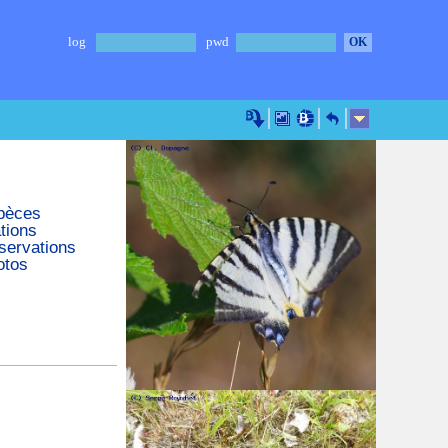
log
pwd
pèces
tions
servations
otos